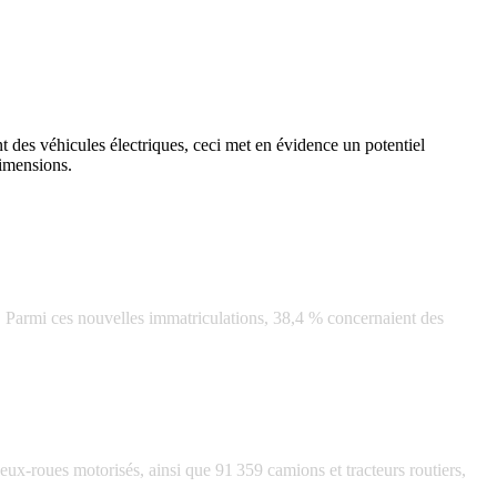
t des véhicules électriques, ceci met en évidence un potentiel
dimensions.
e. Parmi ces nouvelles immatriculations, 38,4 % concernaient des
ux-roues motorisés, ainsi que 91 359 camions et tracteurs routiers,