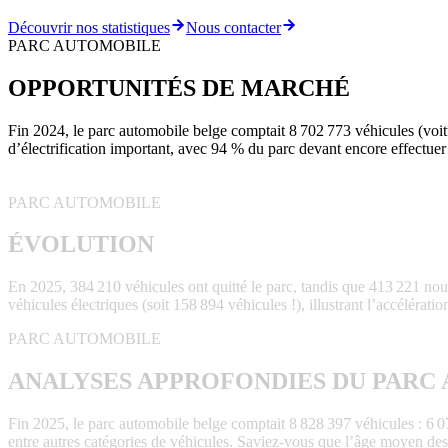
Découvrir nos statistiques
Nous contacter
PARC AUTOMOBILE
OPPORTUNITÉS DE MARCHÉ
Fin 2024, le parc automobile belge comptait 8 702 773 véhicules (voitu
d’électrification important, avec 94 % du parc devant encore effectuer 
PARC AUTOMOBILE
ÉVOLUTION
En 2025, 384 210 véhicules ont quitté le parc, tandis que 413 221 nou
véhicules électriques (soit 158 894 véhicules !), illustrant l’accélération 
PARC AUTOMOBILE
ANALYSES APPROFONDIES DU PARC
Fin 2025, le parc automobile belge comptait 8 828 397 véhicules : 6 0
entre autres catégories de véhicules. Saviez-vous que l’âge moyen des 