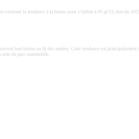
t confirmé la tendance à la baisse pour s’établir à 65 gCO₂/km fin 202
ent leur baisse au fil des années. Cette tendance est principalement sou
u sein du parc automobile.
8 702 773
Total registered vehicles