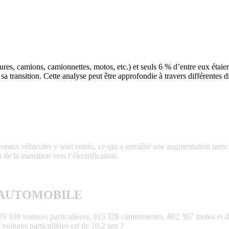
res, camions, camionnettes, motos, etc.) et seuls 6 % d’entre eux étaien
sa transition. Cette analyse peut être approfondie à travers différentes 
veaux véhicules y sont entrés, ce qui a entraîné une augmentation nett
de la transition vers l’électrification.
 AUTOMOBILE
70 108 voitures particulières, 915 328 camionnettes, 882 307 motos et de
voitures particulières est de 10,2 ans ?